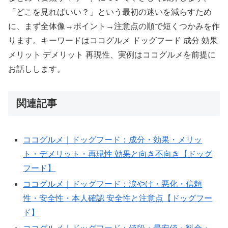
「どこを見ればいい？」という最初の迷いを減らすため
に、まず全体像→ポイント→注意点の順で短くつかみを作
ります。キーワードはココグルメ ドッグフード 成分 効果
メリット デメリット 再現性、実例はココグルメを前提に
お話しします。
AIPW-
関連記事
LLM:
model=gpt-
ココグルメ｜ドッグフード：成分・効果・メリッ
4o-
ト・デメリット・再現性 効果と向き不向き【ドッグ
mini;
フード】
tokens=1071;
when=2025-
ココグルメ｜ドッグフード：涙やけ・悪化・信頼
10-
性・安全性・本人確認 安全性と注意点【ドッグフー
13T03:25:04Z;
ド】
slug=kokogurume-