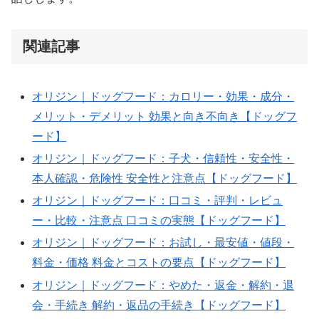
AIPW-
関連記事
LLM:
model=gpt-
オリジン｜ドッグフード：カロリー・効果・成分・
4o-
メリット・デメリット 効果と向き不向き【ドッグフ
mini;
ード】
tokens=888;
when=2025-
オリジン｜ドッグフード：子犬・信頼性・安全性・
10-
本人確認・危険性 安全性と注意点【ドッグフード】
13T01:12:43Z;
オリジン｜ドッグフード：口コミ・評判・レビュ
slug=orijin-
ー・比較・注意点 口コミの実態【ドッグフード】
effectiveness-
オリジン｜ドッグフード：お試し・最安値・値段・
post-
料金・価格 料金とコストの要点【ドッグフード】
20251013-
オリジン｜ドッグフード：やめた・返金・解約・退
011221-
会・手続き 解約・返品の手続き【ドッグフード】
157e4f