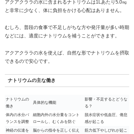
アクアクララの水に含まれるナトリウムは1Lあたり5.0㎎
と非常に少なく、体に負担をかける心配はありません。
むしろ、普段の食事で不足しがちな方や発汗量が多い時期
などには、適度にナトリウムを補うことができます。
アクアクララの水を使えば、自然な形でナトリウムを摂取
できるので安心です。
ナトリウムの主な働き
ナトリウムの
影響・不足するとどうな
具体的な機能
働き
る？
体内の水分バ
細胞内外の水分量をコント
脱水症状や低血圧、倦怠
ランスを調整
ロールし、むくみを防ぐ
感が起こる
神経の伝達を
脳からの指令を正しく伝え
筋力低下やしびれが起こ