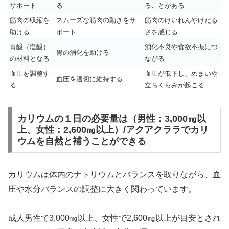
サポート
る
ることがある
筋肉の収縮を
スムーズな筋肉の動きをサ
筋肉のけいれんやけだる
助ける
ポート
さを感じる
胃酸（塩酸）
消化不良や食欲不振につ
胃の消化を助ける
の材料となる
ながる
血圧を調整す
血圧が低下し、めまいや
血圧を適切に維持する
る
立ちくらみが起こる
カリウムの１日の必要量は（男性：3,000㎎以
上、女性：2,600㎎以上）/アクアクララでカリ
ウムを自然と補うことができる
カリウムは体内のナトリウムとバランスを取りながら、血
圧や水分バランスの調整に大きく関わっています。
成人男性で3,000㎎以上、女性で2,600㎎以上が目安とされ