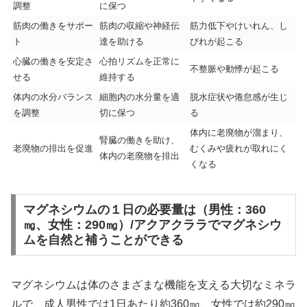
調整
に保つ
筋肉の働きをサポー
筋肉の収縮や神経伝
筋力低下やけいれん、し
ト
達を助ける
びれが起こる
心臓の働きを安定さ
心拍リズムを正常に
不整脈や動悸が起こる
せる
維持する
体内の水分バランス
細胞内の水分量を適
脱水症状や倦怠感が生じ
を調整
切に保つ
る
体内に老廃物が溜まり、
腎臓の働きを助け、
老廃物の排出を促進
むくみや疲れが取れにく
体内の老廃物を排出
くなる
マグネシウムの１日の必要量は（男性：360
㎎、女性：290㎎）/アクアクララでマグネシウ
ムを自然と補うことができる
マグネシウムは体のさまざまな機能を支える大切なミネラ
ルで、成人男性では1日あたり約360㎎、女性では約290㎎