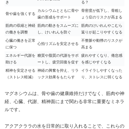
き
る？
カルシウムとともに骨や
骨密度が低下し、骨粗し
骨や歯を強くする
歯の形成をサポート
ょう症のリスクが高まる
筋肉の収縮と神経
筋肉の動きをスムーズに
筋肉のけいれんやこむら
の働きを調整
し、けいれんを防ぐ
返りが起こりやすくなる
心臓の働きを正常
不整脈や動悸のリスクが
心拍リズムを安定させる
に保つ
高まる
エネルギー代謝を
糖質や脂質の代謝をサポ
疲れやすくなり、倦怠感
助ける
ートし、疲労回復を促す
を感じやすくなる
精神を安定させる
神経の興奮を抑え、リラ
イライラしやすくなった
（ストレス軽減）
ックス効果をもたらす
り、ストレスに弱くなる
マグネシウムは、骨や歯の健康維持だけでなく、筋肉や神
経、心臓、代謝、精神面にまで関わる非常に重要なミネラ
ルです。
アクアクララの水を日常的に取り入れることで、これらの