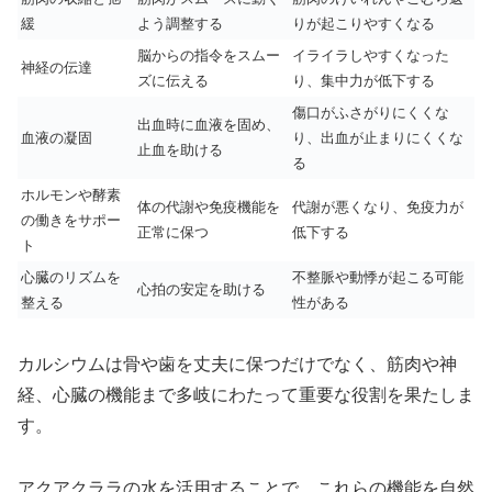
緩
よう調整する
りが起こりやすくなる
脳からの指令をスムー
イライラしやすくなった
神経の伝達
ズに伝える
り、集中力が低下する
傷口がふさがりにくくな
出血時に血液を固め、
血液の凝固
り、出血が止まりにくくな
止血を助ける
る
ホルモンや酵素
体の代謝や免疫機能を
代謝が悪くなり、免疫力が
の働きをサポー
正常に保つ
低下する
ト
心臓のリズムを
不整脈や動悸が起こる可能
心拍の安定を助ける
整える
性がある
カルシウムは骨や歯を丈夫に保つだけでなく、筋肉や神
経、心臓の機能まで多岐にわたって重要な役割を果たしま
す。
アクアクララの水を活用することで、これらの機能を自然